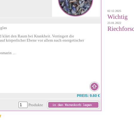
02.12.2025
Wichtig
23.01.2022
Riechforsc
glas
und klärt den Raum bei Krankheit. Verringert die
auf körperlicher Ebene vor allem nach energetischer
smarin ...
PREIS: 9.60 €
Produkte
T